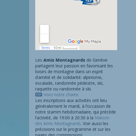
Les
Amis Montagnards
de Genève
partagent leur passion en favorisant les
loisirs de montagne dans un esprit
d’amitié et de solidarité: alpinisme,
escalade, randonnée pédestre, ski,
raquette ou randonnée à ski.
Voici notre charte.
Les inscriptions aux activités ont lieu
généralement le mardi, à l’occasion de
notre stamm hebdomadaire, qui précède
l’activité, de 19:00 à 20:30 à la
Maison
des Amis Montagnards
. Voir aussi les
précisions sur le programme et sur les
pages des commissions.