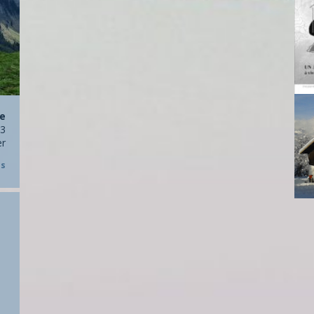
ée
23
er
os