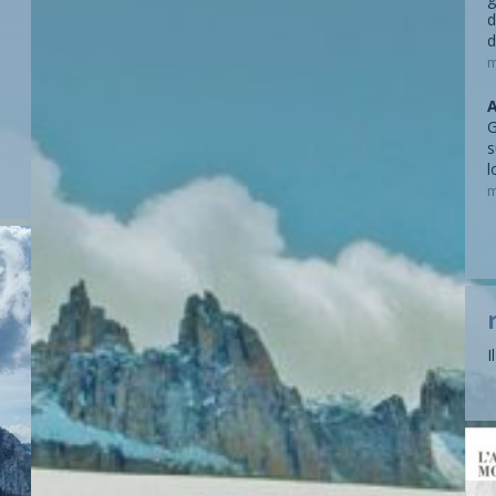
d
d
m
A
G
s
l
m
I