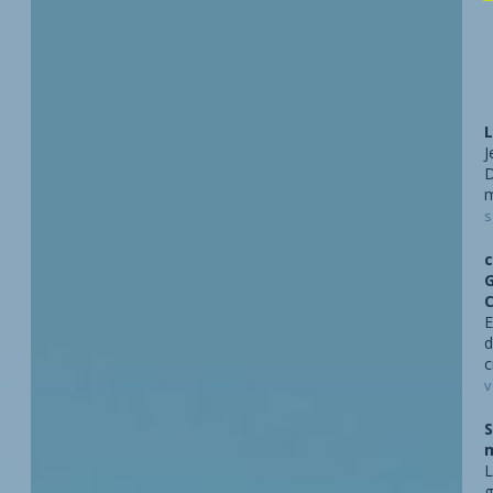
L
J
D
m
s
c
G
E
d
c
v
S
m
L
g