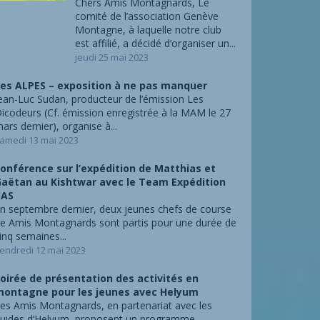
Chers Amis Montagnards, Le
comité de l’association Genève
Montagne, à laquelle notre club
est affilié, a décidé d’organiser un...
jeudi 25 mai 2023
es ALPES – exposition à ne pas manquer
ean-Luc Sudan, producteur de l’émission Les
icodeurs (Cf. émission enregistrée à la MAM le 27
ars dernier), organise à...
amedi 13 mai 2023
onférence sur l’expédition de Matthias et
aëtan au Kishtwar avec le Team Expédition
CAS
n septembre dernier, deux jeunes chefs de course
e Amis Montagnards sont partis pour une durée de
inq semaines...
endredi 12 mai 2023
oirée de présentation des activités en
ontagne pour les jeunes avec Helyum
es Amis Montagnards, en partenariat avec les
uides d’Helyum, proposent un programme