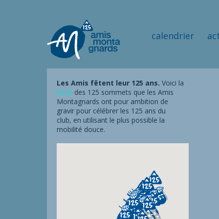
calendrier
ac
Les Amis fêtent leur 125 ans.
Voici la
liste
des 125 sommets que les Amis
Montagnards ont pour ambition de
gravir pour célébrer les 125 ans du
club, en utilisant le plus possible la
mobilité douce.