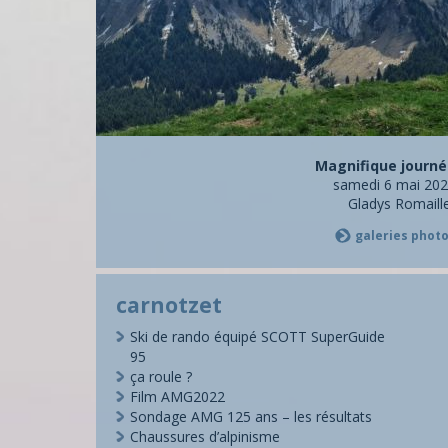
Magnifique journ
samedi 6 mai 20
Gladys Romaill
galeries phot
carnotzet
Ski de rando équipé SCOTT SuperGuide
95
ça roule ?
Film AMG2022
Sondage AMG 125 ans – les résultats
Chaussures d’alpinisme